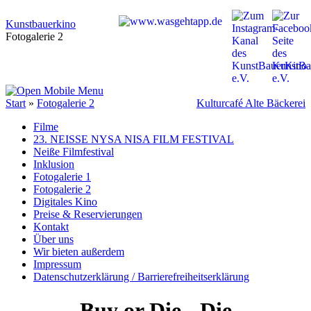
Kunstbauerkino
Fotogalerie 2
Start
»
Fotogalerie 2
Kulturcafé Alte Bäckerei
Filme
23. NEISSE NYSA NISA FILM FESTIVAL
Neiße Filmfestival
Inklusion
Fotogalerie 1
Fotogalerie 2
Digitales Kino
Preise & Reservierungen
Kontakt
Über uns
Wir bieten außerdem
Impressum
Datenschutzerklärung / Barrierefreiheitserklärung
Buy or Die - Die