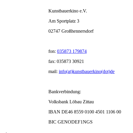
Kunstbauerkino e.V.
Am Sportplatz 3
02747 Großhennersdorf
fon:
035873 179874
fax: 035873 30921
mail:
info(at)kunstbauerkino(dot)de
Bankverbindung:
Volksbank Löbau Zittau
IBAN DE46 8559 0100 4501 1106 00
BIC GENODEF1NGS