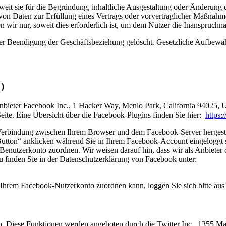
it sie für die Begründung, inhaltliche Ausgestaltung oder Änderung de
 von Daten zur Erfüllung eines Vertrags oder vorvertraglicher Maßnah
en wir nur, soweit dies erforderlich ist, um dem Nutzer die Inanspruc
 Beendigung der Geschäftsbeziehung gelöscht. Gesetzliche Aufbewahr
)
nbieter Facebook Inc., 1 Hacker Way, Menlo Park, California 94025, 
ite. Eine Übersicht über die Facebook-Plugins finden Sie hier:
https:
Verbindung zwischen Ihrem Browser und dem Facebook-Server hergestellt
tton“ anklicken während Sie in Ihrem Facebook-Account eingeloggt sin
nutzerkonto zuordnen. Wir weisen darauf hin, dass wir als Anbieter d
u finden Sie in der Datenschutzerklärung von Facebook unter:
Ihrem Facebook-Nutzerkonto zuordnen kann, loggen Sie sich bitte au
n. Diese Funktionen werden angeboten durch die Twitter Inc., 1355 M