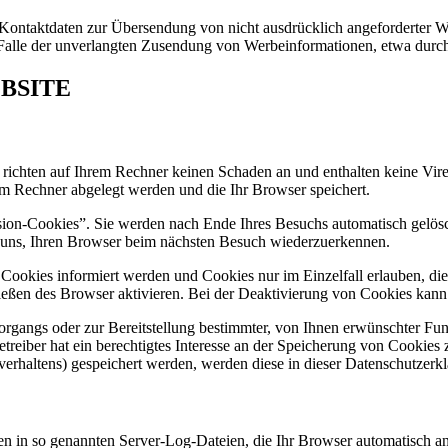
Kontaktdaten zur Übersendung von nicht ausdrücklich angeforderter W
 im Falle der unverlangten Zusendung von Werbeinformationen, etwa dur
BSITE
 richten auf Ihrem Rechner keinen Schaden an und enthalten keine Vire
rem Rechner abgelegt werden und die Ihr Browser speichert.
sion-Cookies”. Sie werden nach Ende Ihres Besuchs automatisch gelös
es uns, Ihren Browser beim nächsten Besuch wiederzuerkennen.
n Cookies informiert werden und Cookies nur im Einzelfall erlauben, d
ßen des Browser aktivieren. Bei der Deaktivierung von Cookies kann di
gangs oder zur Bereitstellung bestimmter, von Ihnen erwünschter Funk
eiber hat ein berechtigtes Interesse an der Speicherung von Cookies zu
verhaltens) gespeichert werden, werden diese in dieser Datenschutzerk
en in so genannten Server-Log-Dateien, die Ihr Browser automatisch an 