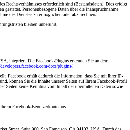
s Rechtsverhältnisses erforderlich sind (Bestandsdaten). Dies erfolgt
men gestattet. Personenbezogene Daten über die Inanspruchnahme
hnahme des Dienstes zu ermöglichen oder abzurechnen.
ungsfristen bleiben unberührt.
USA, integriert. Die Facebook-Plugins erkennen Sie an dem
//developers.facebook.com/docs/plugins/.
. Facebook erhält dadurch die Information, dass Sie mit Ihrer IP-
d, können Sie die Inhalte unserer Seiten auf Ihrem Facebook-Profil
er Seiten keine Kenntnis vom Inhalt der übermittelten Daten sowie
s Ihrem Facebook-Benutzerkonto aus.
arket Street, Suite 900, San Francisco, CA 94103, USA. Durch das