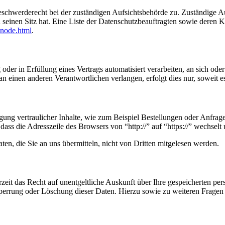
eschwerderecht bei der zuständigen Aufsichtsbehörde zu. Zuständige Au
n seinen Sitz hat. Eine Liste der Datenschutzbeauftragten sowie der
-node.html
.
oder in Erfüllung eines Vertrags automatisiert verarbeiten, an sich od
n einen anderen Verantwortlichen verlangen, erfolgt dies nur, soweit e
ung vertraulicher Inhalte, wie zum Beispiel Bestellungen oder Anfrage
dass die Adresszeile des Browsers von “http://” auf “https://” wechsel
en, die Sie an uns übermitteln, nicht von Dritten mitgelesen werden.
zeit das Recht auf unentgeltliche Auskunft über Ihre gespeicherten 
Sperrung oder Löschung dieser Daten. Hierzu sowie zu weiteren Frage