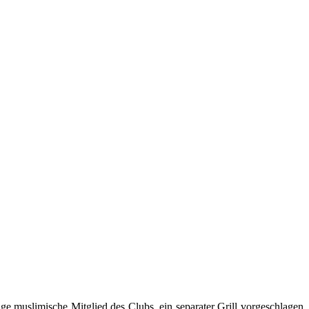
ge muslimische Mitglied des Clubs, ein separater Grill vorgeschlagen