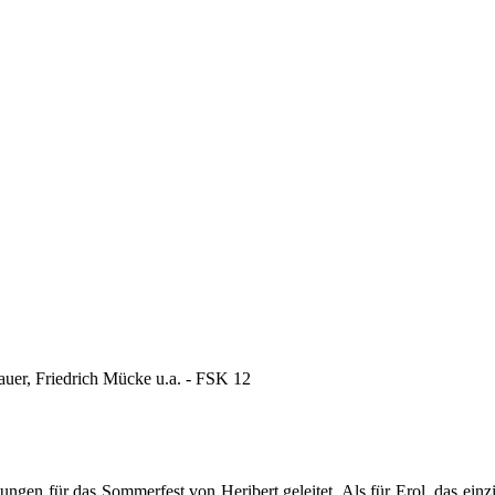
auer, Friedrich Mücke u.a. - FSK 12
ngen für das Sommerfest von Heribert geleitet. Als für Erol, das einzi